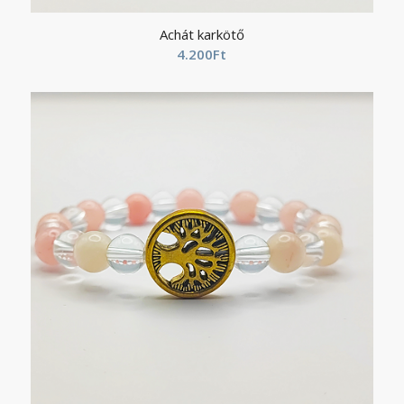
Achát karkötő
4.200
Ft