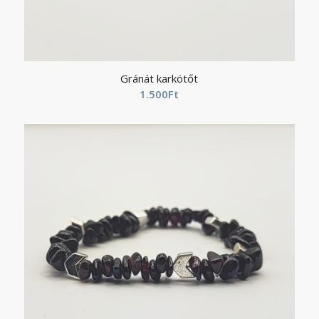
Gránát karkötőt
1.500
Ft