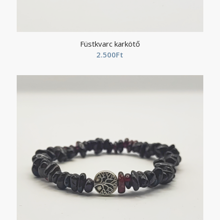
Füstkvarc karkötő
2.500
Ft