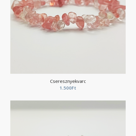
Cseresznyekvarc
1.500
Ft