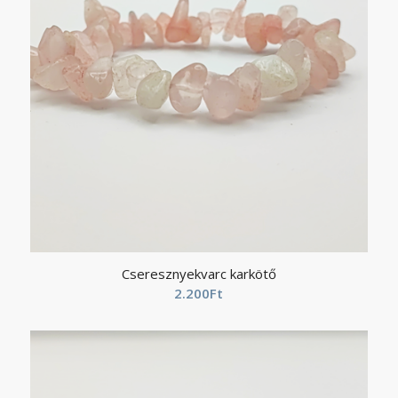
Cseresznyekvarc karkötő
2.200
Ft