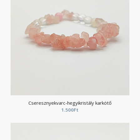
Cseresznyekvarc-hegyikristály karkötő
1.500
Ft