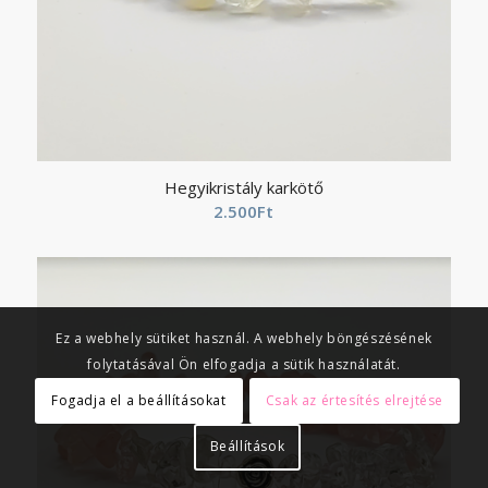
Hegyikristály karkötő
2.500
Ft
Ez a webhely sütiket használ. A webhely böngészésének
folytatásával Ön elfogadja a sütik használatát.
Fogadja el a beállításokat
Csak az értesítés elrejtése
Beállítások