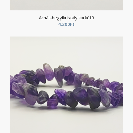
Achát-hegyikristály karkötő
4.200
Ft