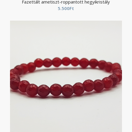
Fazettált ametiszt-roppantott hegyikristály
5.500
Ft