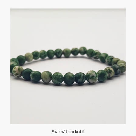
Faachát karkötő