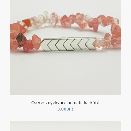
Cseresznyekvarc-hematit karkötő
3.000
Ft