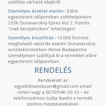
szállítás várható idejéről.
Személyes átvétel esetén :
Előre
egyeztetett időpontban székhelyünkön
2336 Dunavarsány Epres köz 2. Fizetés
“csak készpénzben” lehetséges!
Személyes kiszállítás :
15.000 forintot
meghaladó vásárlás esetén Dunavarsány
vonzáskörzetében illetve Budapestre
személyesen szállítjuk ki a terméket előre
egyeztetett időpontban.
RENDELÉS
Rendelését az
egyedidivatekszer@gmail.com email
címen vagy a 0670/546-30-33 – as
telefonszámon tudja leadni a termék
pontos megnevezésével.