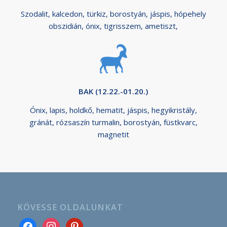
Szodalit, kalcedon, türkiz, borostyán, jáspis, hópehely
obszidián, ónix, tigrisszem, ametiszt,
BAK (12.22.-01.20.)
Ónix, lapis, holdkő, hematit, jáspis, hegyikristály,
gránát, rózsaszín turmalin, borostyán, füstkvarc,
magnetit
KÖVESSE OLDALUNKAT