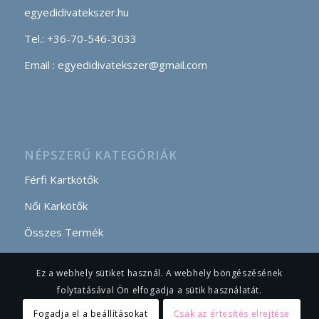
egyedidivatekszer.hu
Tel.: +36-70-546-3033
Email : egyedidivatekszer@gmail.com
NÉPSZERŰ KATEGÓRIÁK
Férfi Kartkötők
Női Karkötők
Összes Termék
Ez a webhely sütiket használ. A webhely böngészésének
folytatásával Ön elfogadja a sütik használatát.
Fogadja el a beállításokat
Csak az értesítés elrejtése