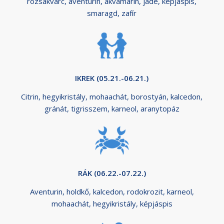
rózsakvarc, aventurin, akvamarin, jade, képjáspis,
smaragd, zafír
IKREK (05.21.-06.21.)
Citrin, hegyikristály, mohaachát, borostyán, kalcedon,
gránát, tigrisszem, karneol, aranytopáz
RÁK (06.22.-07.22.)
Aventurin, holdkő, kalcedon, rodokrozit, karneol,
mohaachát, hegyikristály, képjáspis