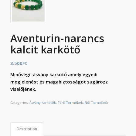
Aventurin-narancs
kalcit karkötő
3.500
Ft
Minőségi ásvány karkötő amely egyedi
megjelenést és magabiztosságot sugározz
viselőjének.
Categories:
Ásvány karkötők
,
Férfi Termékek
,
Női Termékek
Description