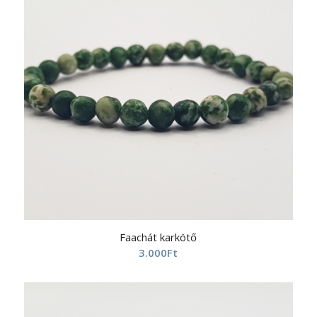
Faachát karkötő
3.000
Ft