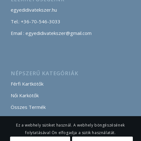
egyedidivatekszer.hu
Tel.: +36-70-546-3033
Email : egyedidivatekszer@gmail.com
NÉPSZERŰ KATEGÓRIÁK
Férfi Kartkötők
Női Karkötők
Összes Termék
Ez a webhely sütiket használ. A webhely böngészésének
folytatásával Ön elfogadja a sütik használatát.