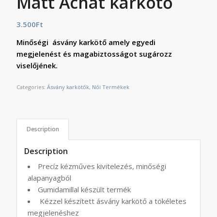
Matt Achát karkötő
3.500
Ft
Minőségi ásvány karkötő amely egyedi
megjelenést és magabiztosságot sugározz
viselőjének.
Categories:
Ásvány karkötők
,
Női Termékek
Description
Description
Precíz kézműves kivitelezés, minőségi
alapanyagból
Gumidamillal készült termék
Kézzel készített ásvány karkötő a tökéletes
megjelenéshez