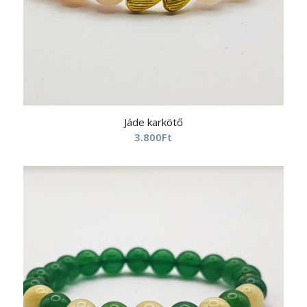
Jáde karkötő
3.800
Ft