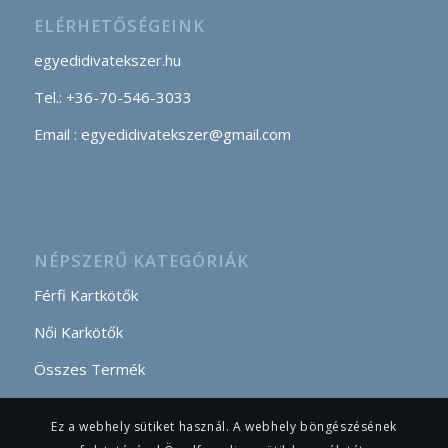
ELÉRHETŐSÉGEINK
egyedidivatekszer.hu
Tel.: +36-70-546-3033
Email : egyedidivatekszer@gmail.com
NÉPSZERŰ KATEGÓRIÁK
Férfi Kartkötők
Női Karkötők
Összes Termék
Ez a webhely sütiket használ. A webhely böngészésének