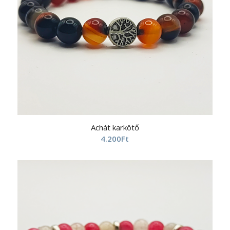
Achát karkötő
4.200
Ft