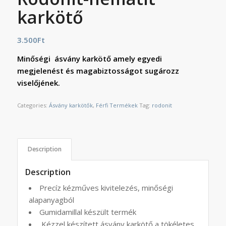
karkötő
3.500
Ft
Minőségi ásvány karkötő amely egyedi
megjelenést és magabiztosságot sugározz
viselőjének.
Categories:
Ásvány karkötők
,
Férfi Termékek
Tag:
rodonit
Description
Description
Precíz kézműves kivitelezés, minőségi
alapanyagból
Gumidamillal készült termék
Kézzel készített ásvány karkötő a tökéletes