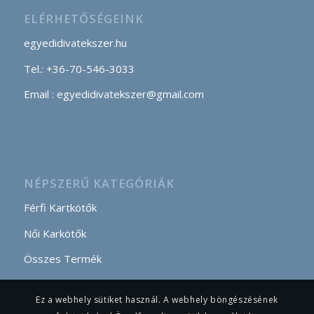
ELÉRHETŐSÉGEINK
egyedidivatekszer.hu
Tel.: +36-70-546-3033
Email : egyedidivatekszer@gmail.com
NÉPSZERŰ KATEGÓRIÁK
Férfi Kartkötők
Női Karkötők
Összes Termék
Ez a webhely sütiket használ. A webhely böngészésének