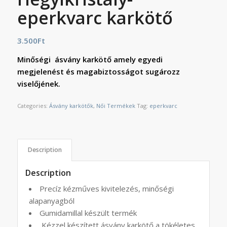
eperkvarc karkötő
3.500
Ft
Minőségi ásvány karkötő amely egyedi
megjelenést és magabiztosságot sugározz
viselőjének.
Categories:
Ásvány karkötők
,
Női Termékek
Tag:
eperkvarc
Description
Description
Precíz kézműves kivitelezés, minőségi
alapanyagból
Gumidamillal készült termék
Kézzel készített ásvány karkötő a tökéletes