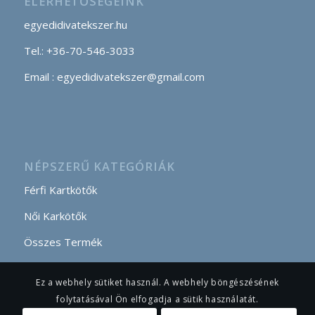
ELÉRHETŐSÉGEINK
egyedidivatekszer.hu
Tel.: +36-70-546-3033
Email : egyedidivatekszer@gmail.com
NÉPSZERŰ KATEGÓRIÁK
Férfi Kartkötők
Női Karkötők
Összes Termék
Ez a webhely sütiket használ. A webhely böngészésének
folytatásával Ön elfogadja a sütik használatát.