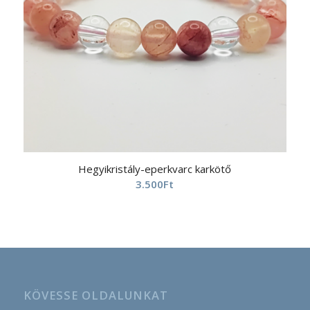
Hegyikristály-eperkvarc karkötő
3.500
Ft
KÖVESSE OLDALUNKAT