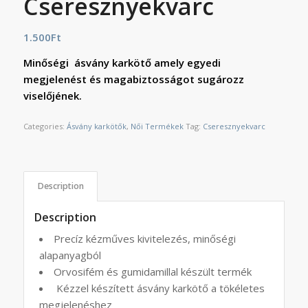
Cseresznyekvarc
1.500
Ft
Minőségi ásvány karkötő amely egyedi
megjelenést és magabiztosságot sugározz
viselőjének.
Categories:
Ásvány karkötők
,
Női Termékek
Tag:
Cseresznyekvarc
Description
Description
Precíz kézműves kivitelezés, minőségi
alapanyagból
Orvosifém és gumidamillal készült termék
Kézzel készített ásvány karkötő a tökéletes
megjelenéshez