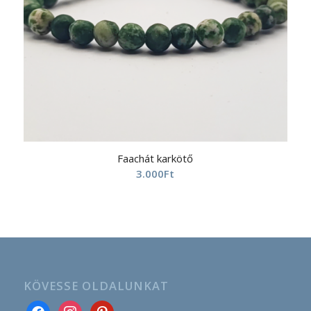
Faachát karkötő
3.000
Ft
KÖVESSE OLDALUNKAT