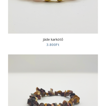
Jáde karkötő
3.800
Ft