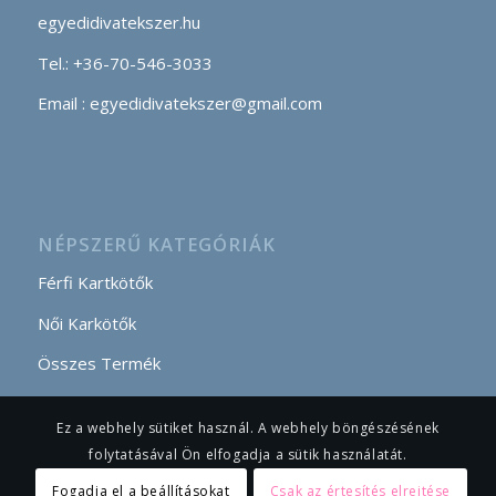
egyedidivatekszer.hu
Tel.: +36-70-546-3033
Email : egyedidivatekszer@gmail.com
NÉPSZERŰ KATEGÓRIÁK
Férfi Kartkötők
Női Karkötők
Összes Termék
Ez a webhely sütiket használ. A webhely böngészésének
folytatásával Ön elfogadja a sütik használatát.
Fogadja el a beállításokat
Csak az értesítés elrejtése