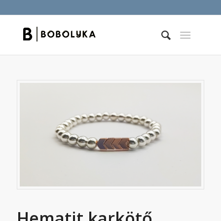
Hematit karkötő