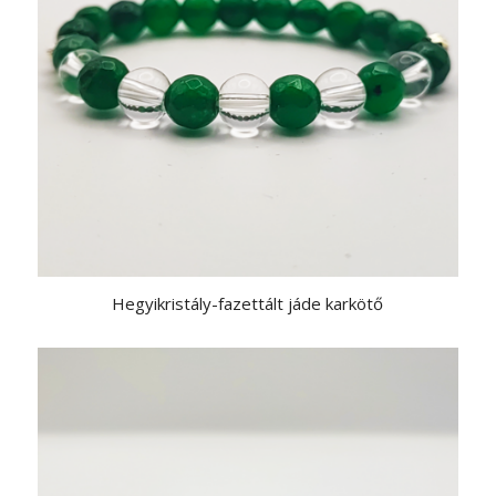
Hegyikristály-fazettált jáde karkötő