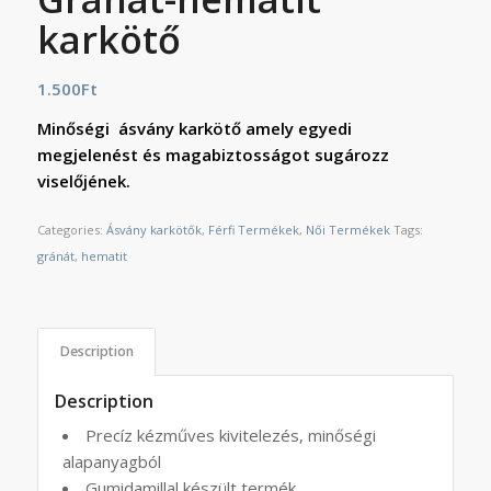
karkötő
1.500
Ft
Minőségi ásvány karkötő amely egyedi
megjelenést és magabiztosságot sugározz
viselőjének.
Categories:
Ásvány karkötők
,
Férfi Termékek
,
Női Termékek
Tags:
gránát
,
hematit
Description
Description
Precíz kézműves kivitelezés, minőségi
alapanyagból
Gumidamillal készült termék