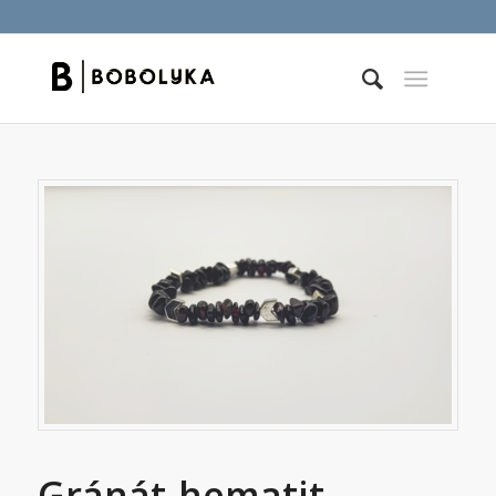
Gránát-hematit