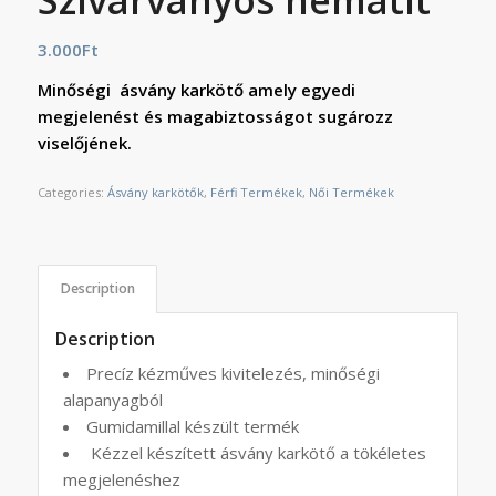
3.000
Ft
Minőségi ásvány karkötő amely egyedi
megjelenést és magabiztosságot sugározz
viselőjének.
Categories:
Ásvány karkötők
,
Férfi Termékek
,
Női Termékek
Description
Description
Precíz kézműves kivitelezés, minőségi
alapanyagból
Gumidamillal készült termék
Kézzel készített ásvány karkötő a tökéletes
megjelenéshez