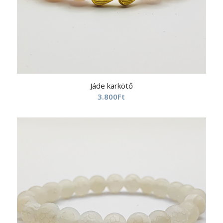
Jáde karkötő
3.800
Ft