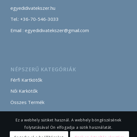
egyedidivatekszer.hu
Tel.: +36-70-546-3033
Email : egyedidivatekszer@gmail.com
NÉPSZERŰ KATEGÓRIÁK
Férfi Kartkötők
Női Karkötők
Összes Termék
Ez a webhely sütiket használ. A webhely böngészésének
folytatásával Ön elfogadja a sütik használatát.