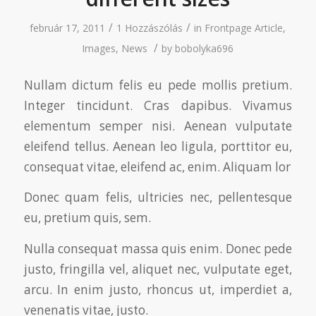
/
/
február 17, 2011
1 Hozzászólás
in
Frontpage Article
,
/
Images
,
News
by
bobolyka696
Nullam dictum felis eu pede mollis pretium.
Integer tincidunt. Cras dapibus. Vivamus
elementum semper nisi. Aenean vulputate
eleifend tellus. Aenean leo ligula, porttitor eu,
consequat vitae, eleifend ac, enim. Aliquam lor
Donec quam felis, ultricies nec, pellentesque
eu, pretium quis, sem.
Nulla consequat massa quis enim. Donec pede
justo, fringilla vel, aliquet nec, vulputate eget,
arcu. In enim justo, rhoncus ut, imperdiet a,
venenatis vitae, justo.