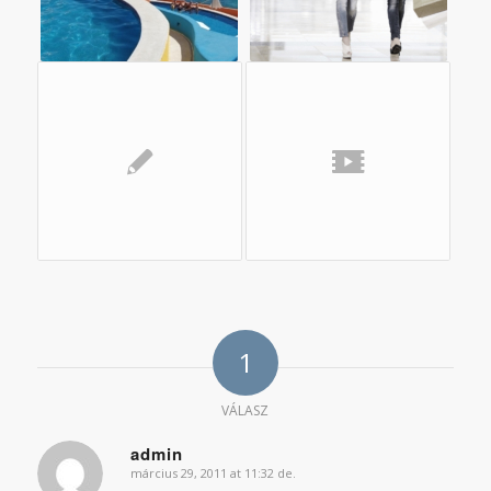
1
VÁLASZ
admin
március 29, 2011 at 11:32 de.
says: