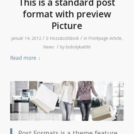
This is a standard post
format with preview
Picture
/
/
január 14, 2012
0 Hozzászólások
in
Frontpage Article
,
/
News
by
bobolyka696
Read more
Post Formats is a theme feature