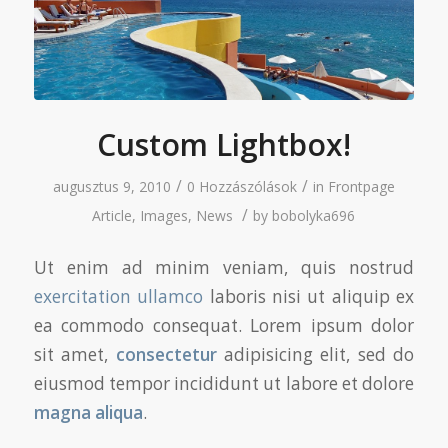
Custom Lightbox!
/
/
augusztus 9, 2010
0 Hozzászólások
in
Frontpage
/
Article
,
Images
,
News
by
bobolyka696
Ut enim ad minim veniam, quis nostrud
exercitation ullamco
laboris nisi ut aliquip ex
ea commodo consequat. Lorem ipsum dolor
sit amet,
consectetur
adipisicing elit, sed do
eiusmod tempor incididunt ut labore et dolore
magna aliqua
.