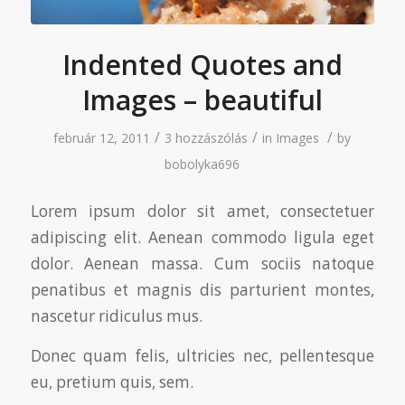
Indented Quotes and
Images – beautiful
/
/
/
február 12, 2011
3 hozzászólás
in
Images
by
bobolyka696
Lorem ipsum dolor sit amet, consectetuer
adipiscing elit. Aenean commodo ligula eget
dolor. Aenean massa. Cum sociis natoque
penatibus et magnis dis parturient montes,
nascetur ridiculus mus.
Donec quam felis, ultricies nec, pellentesque
eu, pretium quis, sem.