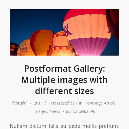
Postformat Gallery:
Multiple images with
different sizes
/
/
február 17, 2011
1 Hozzászólás
in
Frontpage Article
,
/
Images
,
News
by
bobolyka696
Nullam dictum felis eu pede mollis pretium.