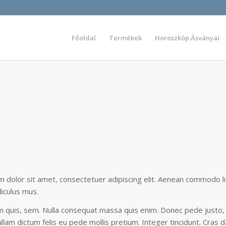
Főoldal
Termékek
Horoszkóp Ásványai
 dolor sit amet, consectetuer adipiscing elit. Aenean commodo l
iculus mus.
m quis, sem. Nulla consequat massa quis enim. Donec pede justo, fri
Nullam dictum felis eu pede mollis pretium. Integer tincidunt. Cra