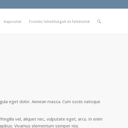
Kapcsolat
Fizetési lehetőségek és feltételek
igula eget dolor. Aenean massa. Cum sociis natoque
ngilla vel, aliquet nec, vulputate eget, arcu. In enim
s dapibus. Vivamus elementum semper nisi.