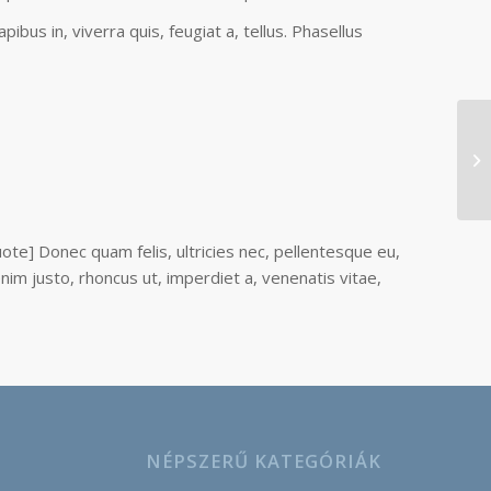
ibus in, viverra quis, feugiat a, tellus. Phasellus
quote] Donec quam felis, ultricies nec, pellentesque eu,
enim justo, rhoncus ut, imperdiet a, venenatis vitae,
NÉPSZERŰ KATEGÓRIÁK