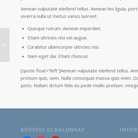
Aenean vulputate eleifend tellus. Aenean leo ligula, portt
viverra nulla ut metus varius laoreet.
Quisque rutrum. Aenean imperdiet.
Post Formats is a
Etiam ultricies nisi vel augue.
theme feature
Curabitur ullamcorper ultricies nisi.
introduced with
Version 3.1. Post
Nam eget dui. Etiam rhoncus.
Formats can...
[quote float=”left”]Aenean vulputate eleifend tellus. Aen
pretium quis, sem. Nulla consequat massa quis enim. Done
justo. Nullam dictum felis eu pede mollis pretium. Inte
KÖVESSE OLDALUNKAT
INFOR