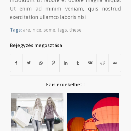
incididunt ut labore et dolore magna aliqua.
Ut enim ad minim veniam, quis nostrud
exercitation ullamco laboris nisi
Tags:
are
,
nice
,
some
,
tags
,
these
Bejegyzés megosztása
Ez is érdekelheti: