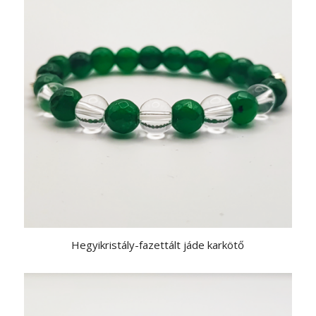
Hegyikristály-fazettált jáde karkötő