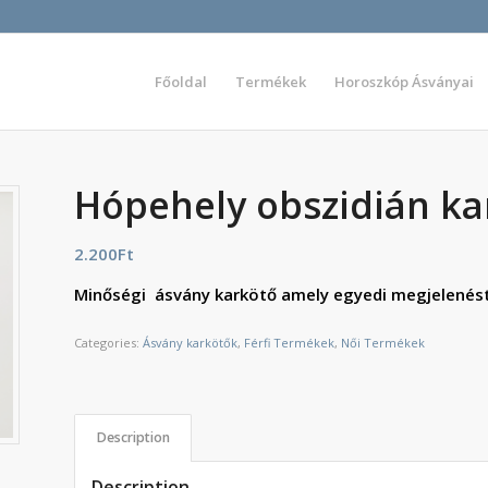
Főoldal
Termékek
Horoszkóp Ásványai
Hópehely obszidián ka
2.200
Ft
Minőségi ásvány karkötő amely egyedi megjelenést
Categories:
Ásvány karkötők
,
Férfi Termékek
,
Női Termékek
Description
Description