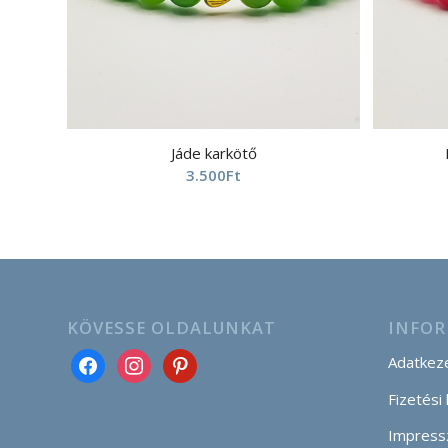
Jáde karkötő
3.500
Ft
KÖVESSE OLDALUNKAT
INFOR
Adatkeze
Fizetési
Impress