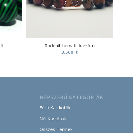
tő
Rodonit-hematit karkötő
3.500
Ft
NÉPSZERŰ KATEGÓRIÁK
Férfi Kartkötők
Női Karkötők
Összes Termék