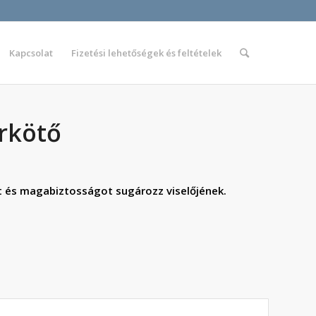
Kapcsolat
Fizetési lehetőségek és feltételek
rkötő
 és magabiztosságot sugározz viselőjének.