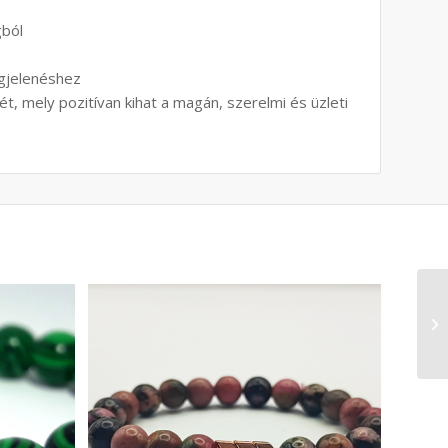
gból
egjelenéshez
ét, mely pozitívan kihat a magán, szerelmi és üzleti