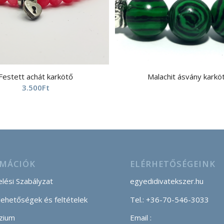
Festett achát karkötő
Malachit ásvány karkö
3.500
Ft
MÁCIÓK
ELÉRHETŐSÉGEINK
lési Szabályzat
egyedidivatekszer.hu
 lehetőségek és feltételek
Tel.: +36-70-546-3033
zium
Email :