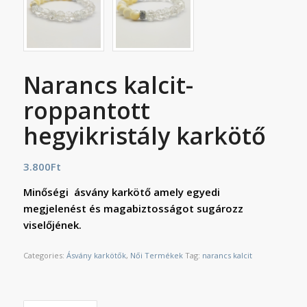
Narancs kalcit-
roppantott
hegyikristály karkötő
3.800
Ft
Minőségi ásvány karkötő amely egyedi
megjelenést és magabiztosságot sugározz
viselőjének.
Categories:
Ásvány karkötők
,
Női Termékek
Tag:
narancs kalcit