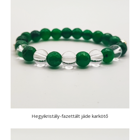
Hegyikristály-fazettált jáde karkötő