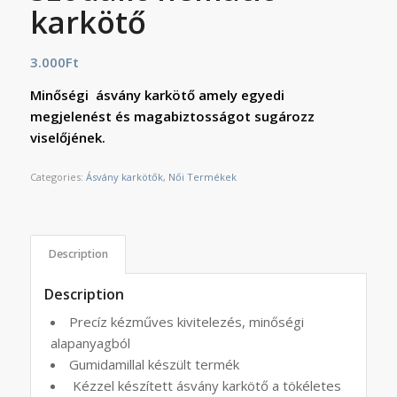
karkötő
3.000
Ft
Minőségi ásvány karkötő amely egyedi
megjelenést és magabiztosságot sugározz
viselőjének.
Categories:
Ásvány karkötők
,
Női Termékek
Description
Description
Precíz kézműves kivitelezés, minőségi
alapanyagból
Gumidamillal készült termék
Kézzel készített ásvány karkötő a tökéletes