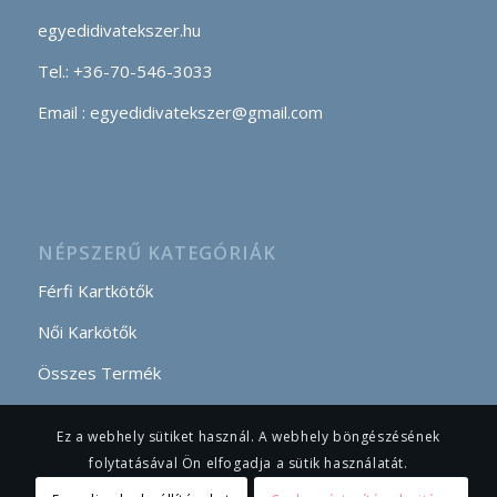
egyedidivatekszer.hu
Tel.: +36-70-546-3033
Email : egyedidivatekszer@gmail.com
NÉPSZERŰ KATEGÓRIÁK
Férfi Kartkötők
Női Karkötők
Összes Termék
Ez a webhely sütiket használ. A webhely böngészésének
folytatásával Ön elfogadja a sütik használatát.