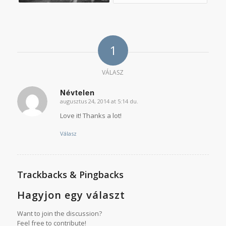
1
VÁLASZ
Névtelen
augusztus 24, 2014 at 5:14 du.
says:
Love it! Thanks a lot!
Válasz
Trackbacks & Pingbacks
Hagyjon egy választ
Want to join the discussion?
Feel free to contribute!