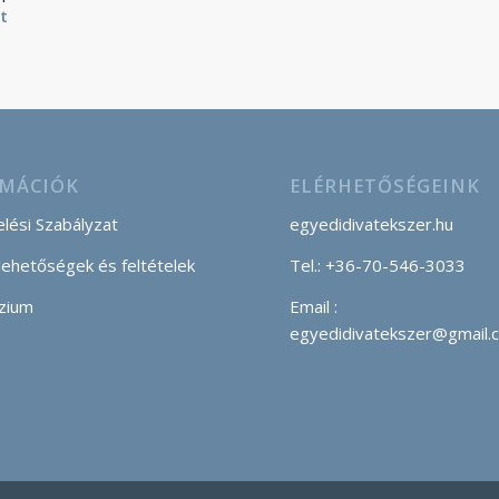
t
MÁCIÓK
ELÉRHETŐSÉGEINK
lési Szabályzat
egyedidivatekszer.hu
 lehetőségek és feltételek
Tel.: +36-70-546-3033
zium
Email :
egyedidivatekszer@gmail.