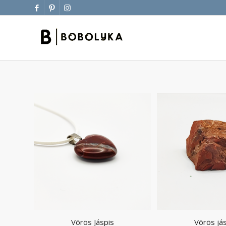
Vörös Jáspis
Vörös já