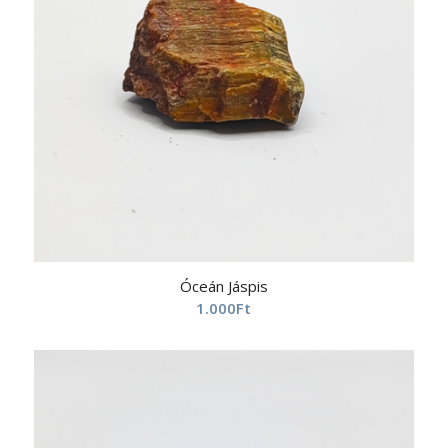
Óceán Jáspis
1.000
Ft