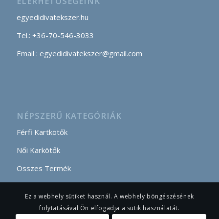
ELÉRHETŐSÉGEINK
egyedidivatekszer.hu
Tel.: +36-70-546-3033
Email : egyedidivatekszer@gmail.com
NÉPSZERŰ KATEGÓRIÁK
Férfi Kartkötők
Női Karkötők
Összes Termék
Ez a webhely sütiket használ. A webhely böngészésének
folytatásával Ön elfogadja a sütik használatát.