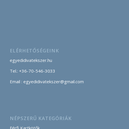
ELÉRHETŐSÉGEINK
egyedidivatekszer.hu
Tel.: +36-70-546-3033
Email : egyedidivatekszer@gmail.com
NÉPSZERŰ KATEGÓRIÁK
Férfi Kartkötők