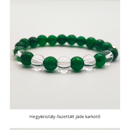
Hegyikristály-fazettált jáde karkötő