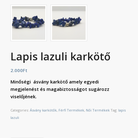
Lapis lazuli karkötő
2.000
Ft
Minőségi ásvány karkötő amely egyedi
megjelenést és magabiztosságot sugározz
viselőjének.
Categories:
Ásvány karkötők
,
Férfi Termékek
,
Női Termékek
Tag:
lapis
lazuli