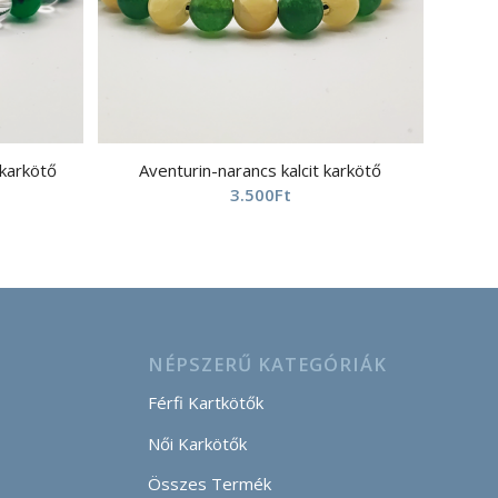
 karkötő
Aventurin-narancs kalcit karkötő
3.500
Ft
NÉPSZERŰ KATEGÓRIÁK
Férfi Kartkötők
Női Karkötők
Összes Termék