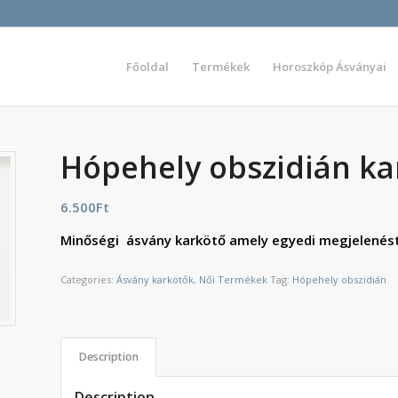
Főoldal
Termékek
Horoszkóp Ásványai
Hópehely obszidián ka
6.500
Ft
Minőségi ásvány karkötő amely egyedi megjelenést
Categories:
Ásvány karkötők
,
Női Termékek
Tag:
Hópehely obszidián
Description
Description