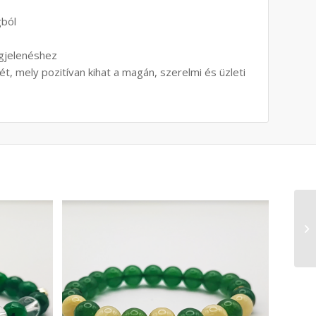
gból
egjelenéshez
ét, mely pozitívan kihat a magán, szerelmi és üzleti