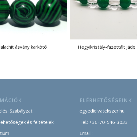
alachit ásvány karkötő
Hegyikristály-fazettált jáde
MÁCIÓK
ELÉRHETŐSÉGEINK
lési Szabályzat
egyedidivatekszer.hu
 lehetőségek és feltételek
Tel.: +36-70-546-3033
zium
Email :