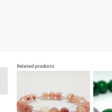
Related products
Unakit-Hegyikristály
karkötő