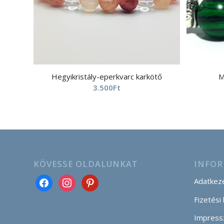
Hegyikristály-eperkvarc karkötő
M
3.500
Ft
KÖVESSE OLDALUNKAT
INFOR
Adatkeze
Fizetési
Impress