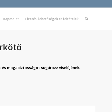
Kapcsolat
Fizetési lehetőségek és feltételek
rkötő
 és magabiztosságot sugározz viselőjének.