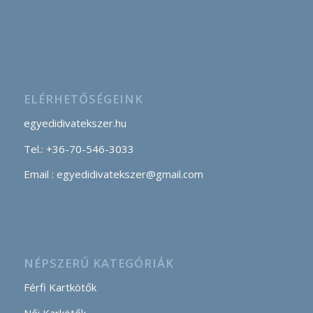
ELÉRHETŐSÉGEINK
egyedidivatekszer.hu
Tel.: +36-70-546-3033
Email : egyedidivatekszer@gmail.com
NÉPSZERŰ KATEGÓRIÁK
Férfi Kartkötők
Női Karkötők