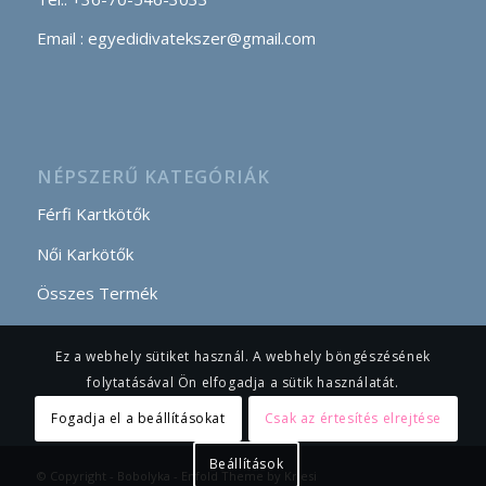
Email : egyedidivatekszer@gmail.com
NÉPSZERŰ KATEGÓRIÁK
Férfi Kartkötők
Női Karkötők
Összes Termék
Ez a webhely sütiket használ. A webhely böngészésének
folytatásával Ön elfogadja a sütik használatát.
Fogadja el a beállításokat
Csak az értesítés elrejtése
Beállítások
© Copyright - Bobolyka -
Enfold Theme by Kriesi