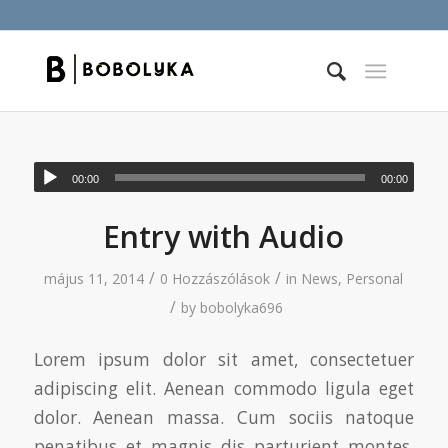
00:00
00:00
Entry with Audio
/
/
május 11, 2014
0 Hozzászólások
in
News
,
Personal
/
by
bobolyka696
Lorem ipsum dolor sit amet, consectetuer
adipiscing elit. Aenean commodo ligula eget
dolor. Aenean massa. Cum sociis natoque
penatibus et magnis dis parturient montes,