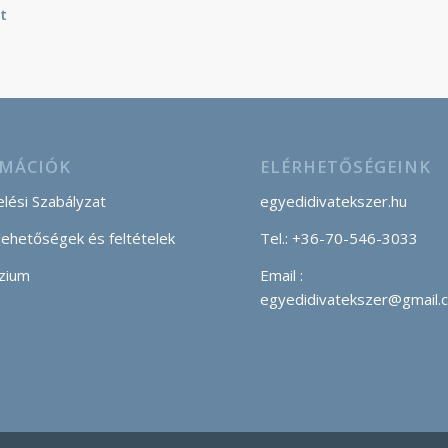
t
MÁCIÓK
ELÉRHETŐSÉGEINK
lési Szabályzat
egyedidivatekszer.hu
 lehetőségek és feltételek
Tel.: +36-70-546-3033
zium
Email :
egyedidivatekszer@gmail.