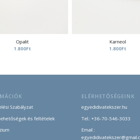
Opalit
Karneol
1.800
Ft
1.800
Ft
MÁCIÓK
ELÉRHETŐSÉGEINK
lési Szabályzat
egyedidivatekszer.hu
 lehetőségek és feltételek
Tel.: +36-70-546-3033
zium
Email :
egyedidivatekszer@gmail.