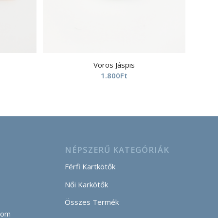
Vörös Jáspis
1.800
Ft
NÉPSZERŰ KATEGÓRIÁK
Férfi Kartkötők
Női Karkötők
Összes Termék
com