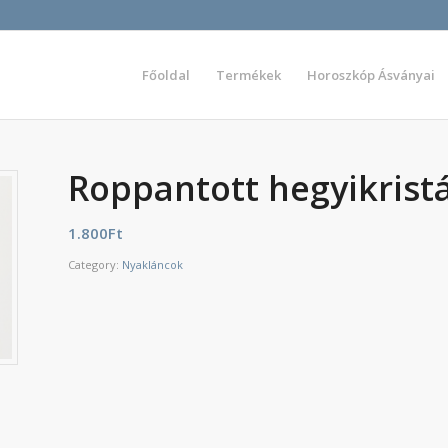
Főoldal
Termékek
Horoszkóp Ásványai
Roppantott hegyikristá
1.800
Ft
Category:
Nyakláncok