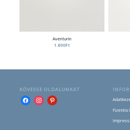
Aventurin
1.800
Ft
KÖVESSE OLDALUNKAT
INFOR
Adatkeze
Fizetési
Impress