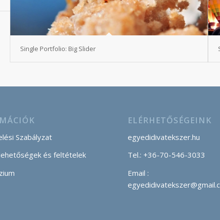
Single Portfolio: Big Slider
MÁCIÓK
ELÉRHETŐSÉGEINK
lési Szabályzat
egyedidivatekszer.hu
 lehetőségek és feltételek
Tel.: +36-70-546-3033
zium
Email :
egyedidivatekszer@gmail.