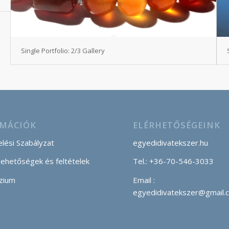
Single Portfolio: 2/3 Gallery
MÁCIÓK
ELÉRHETŐSÉGEINK
lési Szabályzat
egyedidivatekszer.hu
 lehetőségek és feltételek
Tel.: +36-70-546-3033
zium
Email :
egyedidivatekszer@gmail.